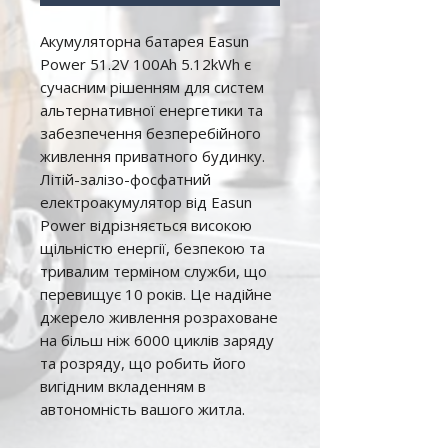
Акумуляторна батарея Easun
Power 51.2V 100Ah 5.12kWh є
сучасним рішенням для систем
альтернативної енергетики та
забезпечення безперебійного
живлення приватного будинку.
Літій-залізо-фосфатний
електроакумулятор від Easun
Power відрізняється високою
щільністю енергії, безпекою та
тривалим терміном служби, що
перевищує 10 років. Це надійне
джерело живлення розраховане
на більш ніж 6000 циклів заряду
та розряду, що робить його
вигідним вкладенням в
автономність вашого житла.