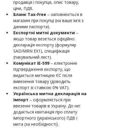
продавця і покупця, опис товару, 
ціни, ПДВ.
Бланк Tax-Free
 – заповнюється в 
магазині при покупці (на ваше ім'я з 
даними паспорта).
Експортні митні документи
 – 
якщо товар везеться офіційно: 
декларація експорту (формуляр 
SAD/MRN EX1), специфікація 
(пакувальний лист).
Комунікат IE-599
 – електронне 
підтвердження експорту, що 
видається митницею ЄС після 
вивезення товару (доводить 
експорт зі ставкою 0% VAT).
Українська митна декларація на 
імпорт
 – оформляється при 
ввезенні товарів в Україну. До неї 
додається квитанція про сплату 
імпортного (українського) ПДВ і 
мита (за необхідності).