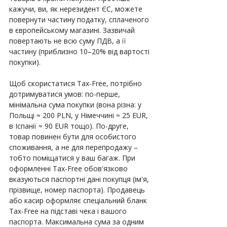
кажучи, ви, як нерезидент ЄС, можете 
повернути частину податку, сплаченого 
в європейському магазині. Зазвичай 
повертають не всю суму ПДВ, а її 
частину (приблизно 10–20% від вартості 
покупки).
Щоб скористатися Tax-Free, потрібно 
дотримуватися умов: по-перше, 
мінімальна сума покупки (вона різна: у 
Польщі ≈ 200 PLN, у Німеччині ≈ 25 EUR, 
в Іспанії ≈ 90 EUR тощо). По-друге, 
товар повинен бути для особистого 
споживання, а не для перепродажу – 
тобто поміщатися у ваш багаж. При 
оформленні Tax-Free обов'язково 
вказуються паспортні дані покупця (ім'я, 
прізвище, номер паспорта). Продавець 
або касир оформляє спеціальний бланк 
Tax-Free на підставі чека і вашого 
паспорта. Максимальна сума за одним 