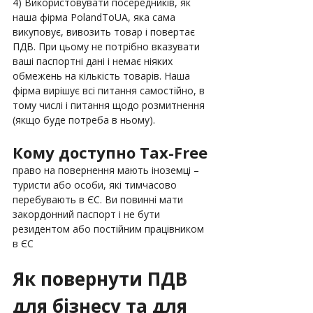
4) Використовувати посередників, як 
наша фірма PolandToUA, яка сама 
викуповує, вивозить товар і повертає 
ПДВ. При цьому не потрібно вказувати 
ваші паспортні дані і немає ніяких 
обмежень на кількість товарів. Наша 
фірма вирішує всі питання самостійно, в 
тому числі і питання щодо розмитнення 
(якщо буде потреба в ньому).
Кому доступно Tax-Free
право на повернення мають іноземці – 
туристи або особи, які тимчасово 
перебувають в ЄС. Ви повинні мати 
закордонний паспорт і не бути 
резидентом або постійним працівником 
в ЄС
Як повернути ПДВ 
для бізнесу та для 