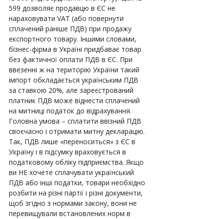
599 дозволяє продавцю в ЄС не 
нараховувати VAT (або повернути 
сплачений раніше ПДВ) при продажу 
експортного товару. Іншими словами, 
бізнес-фірма в Україні придбаває товар 
без фактичної оплати ПДВ в ЄС. При 
ввезенні ж на територію України такий 
імпорт обкладається українським ПДВ 
за ставкою 20%, але зареєстрований 
платник ПДВ може віднести сплачений 
на митниці податок до відрахування. 
Головна умова – сплатити ввізний ПДВ 
своєчасно і отримати митну декларацію. 
Так, ПДВ лише «переноситься» з ЄС в 
Україну і в підсумку враховується в 
податковому обліку підприємства. Якщо 
ви НЕ хочете сплачувати український 
ПДВ або інші податки, товари необхідно 
розбити на різні партії і різні документи, 
щоб згідно з нормами закону, вони не 
перевищували встановлених норм в 