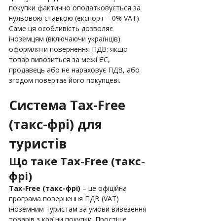
покупки фактично оподатковується за 
нульовою ставкою (експорт – 0% VAT). 
Саме ця особливість дозволяє 
іноземцям (включаючи українців) 
оформляти повернення ПДВ: якщо 
товар вивозиться за межі ЄС, 
продавець або не нараховує ПДВ, або 
згодом повертає його покупцеві.
Система Tax-Free 
(такс-фрі) для 
туристів
Що таке Tax-Free (такс-
фрі)
Tax-Free (такс-фрі) 
– це офіційна 
програма повернення ПДВ (VAT) 
іноземним туристам за умови вивезення 
товарів з країни покупки. Простіше 