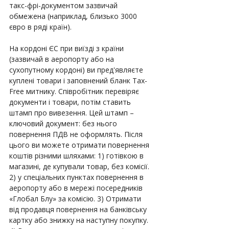
такс-фрі-документом зазвичай 
обмежена (наприклад, близько 3000 
євро в ряді країн).
На кордоні ЄС при виїзді з країни 
(зазвичай в аеропорту або на 
сухопутному кордоні) ви пред'являєте 
куплені товари і заповнений бланк Tax-
Free митнику. Співробітник перевіряє 
документи і товари, потім ставить 
штамп про вивезення. Цей штамп – 
ключовий документ: без нього 
повернення ПДВ не оформлять. Після 
цього ви можете отримати повернення 
коштів різними шляхами: 1) готівкою в 
магазині, де купували товар, без комісії. 
2) у спеціальних пунктах повернення в 
аеропорту або в мережі посередників 
«Глобал Блу» за комісію. 3) Отримати 
від продавця повернення на банківську 
картку або знижку на наступну покупку. 