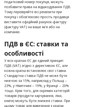
податковий номер покупця, можуть 
позбавити права на відшкодування ПДВ. 
Тому перевіряйте всі реквізити при 
покупці і обов'язково просіть продавця 
виставити офіційний рахунок-фактуру 
(фактуру VAT) на ваше ім'я або на 
компанію.
ПДВ в ЄС: ставки та 
особливості
У всіх країнах ЄС діє єдиний принцип 
ПДВ (VAT) згідно з директивою ЄС, але 
кожна країна встановлює свої ставки. 
Стандартна ставка ПДВ не може бути 
нижчою за 15%, наприклад у Польщі – 
23%, у Німеччині – 19%, у Франції – 20% 
тощо. Крім того, для окремих категорій 
товарів (продукти харчування, ліки, 
книги) можуть бути знижені ставки. При 
цьому товар для вивезення з країни 