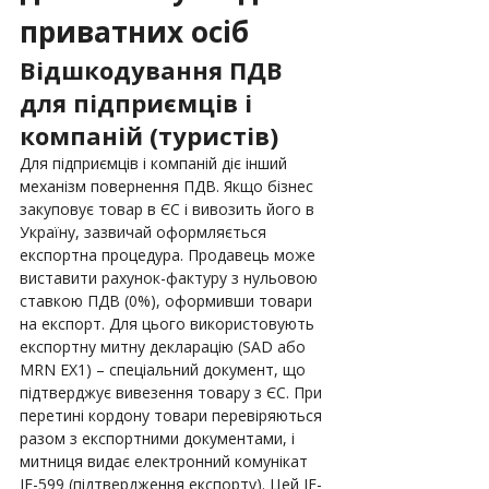
приватних осіб
Відшкодування ПДВ 
для підприємців і 
компаній (туристів)
Для підприємців і компаній діє інший 
механізм повернення ПДВ. Якщо бізнес 
закуповує товар в ЄС і вивозить його в 
Україну, зазвичай оформляється 
експортна процедура. Продавець може 
виставити рахунок-фактуру з нульовою 
ставкою ПДВ (0%), оформивши товари 
на експорт. Для цього використовують 
експортну митну декларацію (SAD або 
MRN EX1) – спеціальний документ, що 
підтверджує вивезення товару з ЄС. При 
перетині кордону товари перевіряються 
разом з експортними документами, і 
митниця видає електронний комунікат 
IE-599 (підтвердження експорту). Цей IE-