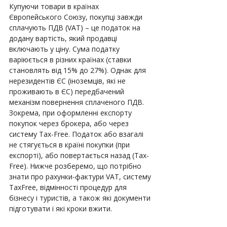
Купуючи товари в країнах 
Європейського Союзу, покупці завжди 
сплачують ПДВ (VAT) – це податок на 
додану вартість, який продавці 
включають у ціну. Сума податку 
варіюється в різних країнах (ставки 
становлять від 15% до 27%). Однак для 
нерезидентів ЄС (іноземців, які не 
проживають в ЄС) передбачений 
механізм повернення сплаченого ПДВ. 
Зокрема, при оформленні експорту 
покупок через брокера, або через 
систему Tax-Free. Податок або взагалі 
не стягується в країні покупки (при 
експорті), або повертається назад (Tax-
Free). Нижче розберемо, що потрібно 
знати про рахунки-фактури VAT, систему 
TaxFree, відмінності процедур для 
бізнесу і туристів, а також які документи 
підготувати і які кроки вжити.