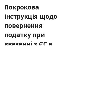
Покрокова 
інструкція щодо 
повернення 
податку при 
ввезенні з ЄС в 
Україну
Купівля та оформлення 
документів
. При купівлі товару в 
ЄС повідомте продавцю, що ви не є 
резидентом ЄС і хочете оформити 
повернення ПДВ. Пред'явіть 
паспорт, отримайте касовий чек і 
попросіть виставити рахунок-
фактуру VAT на ваше ім'я (або на 
компанію). Якщо ви – турист, 
заповніть бланк Tax-Free 