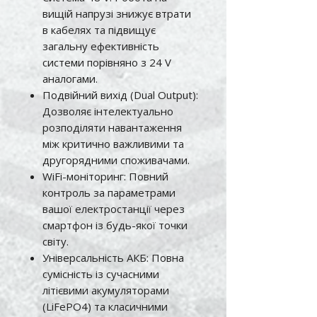
вищій напрузі знижує втрати
в кабелях та підвищує
загальну ефективність
системи порівняно з 24 V
аналогами.
Подвійний вихід (Dual Output):
Дозволяє інтелектуально
розподіляти навантаження
між критично важливими та
другорядними споживачами.
WiFi-моніторинг: Повний
контроль за параметрами
вашої електростанції через
смартфон із будь-якої точки
світу.
Універсальність АКБ: Повна
сумісність із сучасними
літієвими акумуляторами
(LiFePO4) та класичними