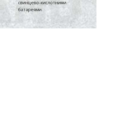
свинцево-кислотними
батареями.
Технічні характеристики:
Номінальна потужність: 6200
W.
Напруга акумуляторної
системи: 48 V.
Максимальна напруга масиву
PV: до 500 V DC.
Діапазон напруг MPPT: 90-
450 V DC.
Тип вихідного сигналу: Чиста
синусоїда.
Інтерфейси зв'язку: WiFi,
RS485, RS232.
Код ANJ-6200W-48V-WIFI.