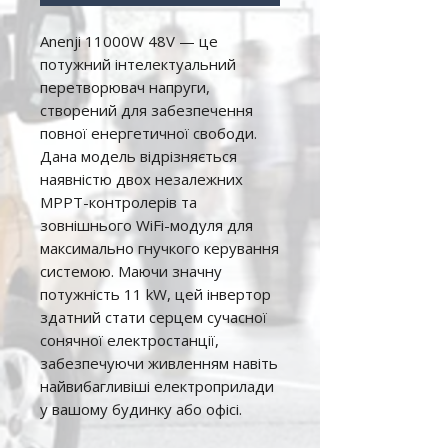
Anenji 11000W 48V — це
потужний інтелектуальний
перетворювач напруги,
створений для забезпечення
повної енергетичної свободи.
Дана модель відрізняється
наявністю двох незалежних
MPPT-контролерів та
зовнішнього WiFi-модуля для
максимально гнучкого керування
системою. Маючи значну
потужність 11 kW, цей інвертор
здатний стати серцем сучасної
сонячної електростанції,
забезпечуючи живленням навіть
найвибагливіші електроприлади
у вашому будинку або офісі.