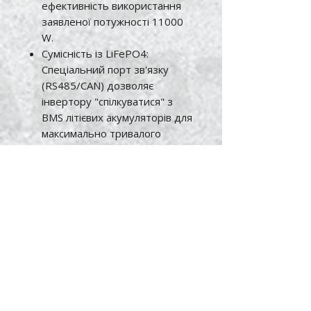
ефективність використання
заявленої потужності 11000
W.
Сумісність із LiFePO4:
Спеціальний порт зв'язку
(RS485/CAN) дозволяє
інвертору "спілкуватися" з
BMS літієвих акумуляторів для
максимально тривалого
терміну їхньої служби.
Технічні характеристики:
Номінальна потужність:
11000 W.
Напруга системи: 48 V.
Максимальна напруга PV (від
панелей): 500 V DC.