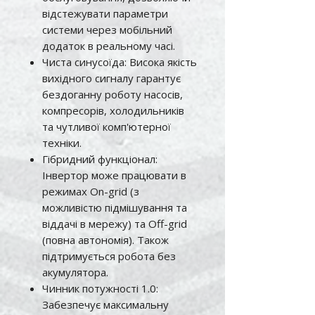
відстежувати параметри
системи через мобільний
додаток в реальному часі.
Чиста синусоїда: Висока якість
вихідного сигналу гарантує
бездоганну роботу насосів,
компресорів, холодильників
та чутливої ​​комп'ютерної
техніки.
Гібридний функціонал:
Інвертор може працювати в
режимах On-grid (з
можливістю підмішування та
віддачі в мережу) та Off-grid
(повна автономія). Також
підтримується робота без
акумулятора.
Чинник потужності 1.0:
Забезпечує максимальну